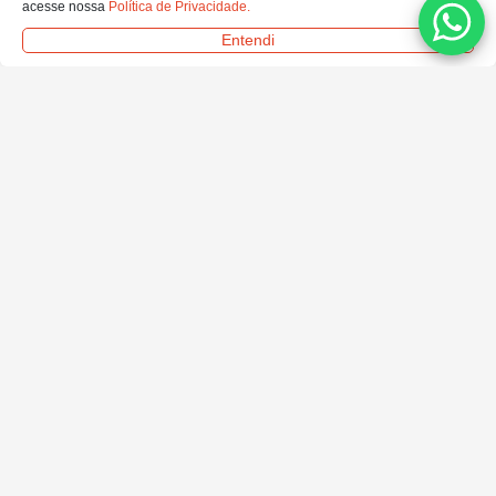
acesse nossa
Política de Privacidade.
Entendi
FORMAS DE ENTREGA
SELOS E CERTIFICADOS
© Todos os Direitos Reservados. Ofertas e condições válidas exclusivamente para
o site.
Em caso de divergência de preços no site, o valor válido é o do carrinho de
compras.