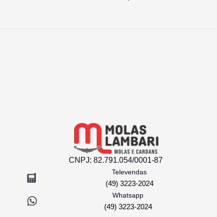
Mola Mestre Traseira Pick-Up Corsa
Mol
Com Buchas
R$ 474,90
CNPJ:
82.791.054/0001-87
Televendas
(49) 3223-2024
Whatsapp
(49) 3223-2024