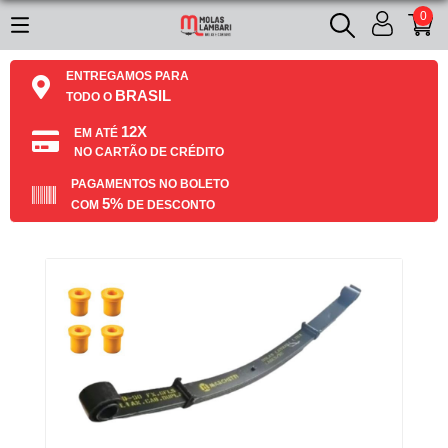
0
ENTREGAMOS PARA
BRASIL
TODO O
12X
EM ATÉ
NO CARTÃO DE CRÉDITO
PAGAMENTOS NO BOLETO
5%
COM
DE DESCONTO