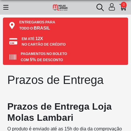
0
ENTREGAMOS PARA
BRASIL
TODO O
12X
EM ATÉ
NO CARTÃO DE CRÉDITO
PAGAMENTOS NO BOLETO
5%
COM
DE DESCONTO
Prazos de Entrega
Prazos de Entrega Loja
Molas Lambari
O produto é enviado até as 15h do dia da comprovação