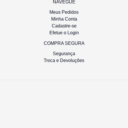
NAVEGUE
Meus Pedidos
Minha Conta
Cadastre-se
Efetue o Login
COMPRA SEGURA
Balança Asa Delta Carreta Randon
Bala
Segurança
Pino 50mm
Troca e Devoluções
R$ 323,84