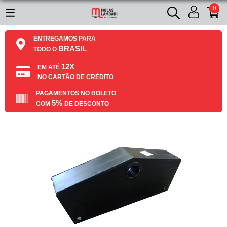
0
ENTREGAMOS PARA
BRASIL
TODO O
12X
EM ATÉ
NO CARTÃO DE CRÉDITO
PAGAMENTOS NO BOLETO
5%
COM
DE DESCONTO