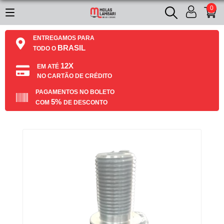
0
ENTREGAMOS PARA
BRASIL
TODO O
12X
EM ATÉ
NO CARTÃO DE CRÉDITO
PAGAMENTOS NO BOLETO
5%
COM
DE DESCONTO