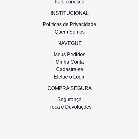
Fale conosco
INSTITUCIONAL
Políticas de Privacidade
Quem Somos
NAVEGUE
Meus Pedidos
Minha Conta
Cadastre-se
Efetue o Login
COMPRA SEGURA
Segurança
Troca e Devoluções
Bucha Establizador Dianteiro Scania
Buch
Séries 3/4/P/G/R/S