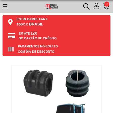
0
ENTREGAMOS PARA
BRASIL
TODO O
12X
EM ATÉ
NO CARTÃO DE CRÉDITO
PAGAMENTOS NO BOLETO
5%
COM
DE DESCONTO